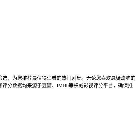
筛选，为您推荐最值得追看的热门剧集。无论您喜欢悬疑烧脑的
评分数据均来源于豆瓣、IMDb等权威影视评分平台，确保推