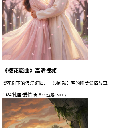
《樱花恋曲》高清视频
樱花树下的浪漫邂逅，一段跨越时空的唯美爱情故事。
2024/韩国/爱情
★ 8.0
(豆瓣/IMDb)