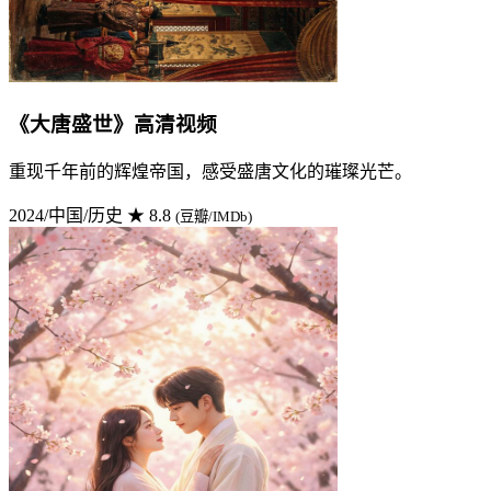
《大唐盛世》高清视频
重现千年前的辉煌帝国，感受盛唐文化的璀璨光芒。
2024/中国/历史
★ 8.8
(豆瓣/IMDb)