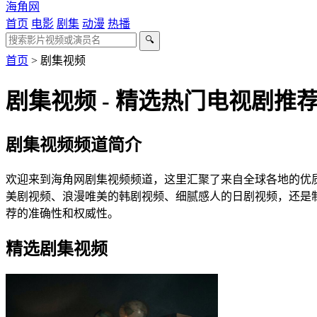
海角网
首页
电影
剧集
动漫
热播
🔍
首页
>
剧集视频
剧集视频 - 精选热门电视剧推
剧集视频频道简介
欢迎来到海角网剧集视频频道，这里汇聚了来自全球各地的优
美剧视频、浪漫唯美的韩剧视频、细腻感人的日剧视频，还是制
荐的准确性和权威性。
精选剧集视频